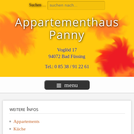
Suchen ...
Appartementhaus
Panny
Voglöd 17
94072 Bad Füssing
Tel.: 0 85 38 / 91 22 61
menu
weitere
Infos
Appartements
Küche